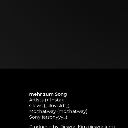
mehr zum Song
Artists (+ Insta):
Clovis (_clovisldf_)
Mo.thatway (mo.thatway)
Sony (arsonyyy_)
Produced by: Jiewoo Kim (jiewookim)