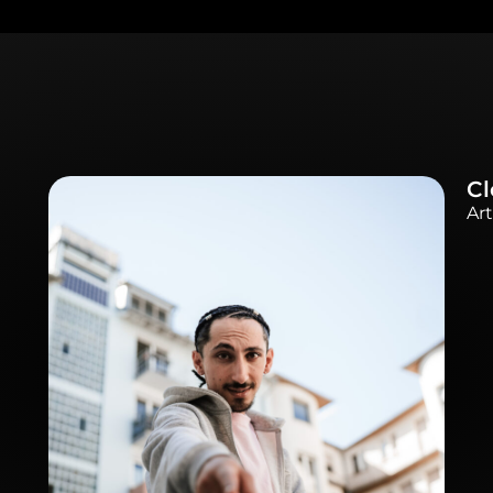
Clovis
Artist