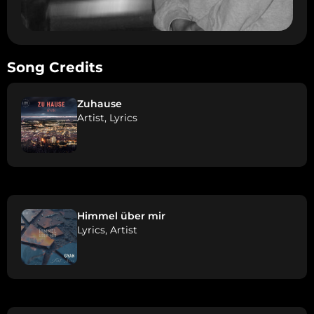
Song Credits
Zuhause
Artist, Lyrics
Himmel über mir
Lyrics, Artist